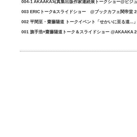
004-1 AKAAKA写真集出版作家連続展トークショー@ビジュアル
003 ERICトーク&スライドショー @ブックカフェ関帝堂 201
002 平間至・齋藤陽道 トークイベント「せかいに至る道...」@浅
001 旗手浩×齋藤陽道トーク＆スライドショー @AKAAKA 201