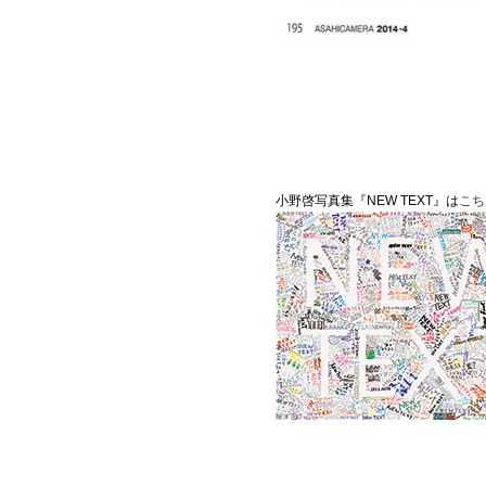
小野啓写真集『NEW TEXT』は
こち