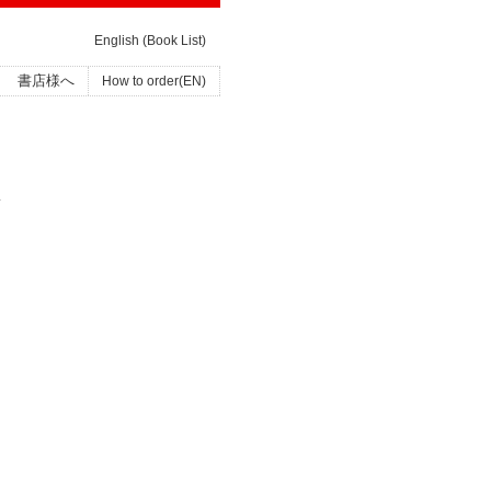
English (Book List)
書店様へ
How to order(EN)